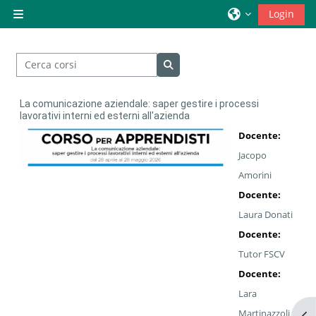
Vai al contenuto principale
Login
Pannello laterale
Cerca corsi
Cerca corsi
La comunicazione aziendale: saper gestire i processi
lavorativi interni ed esterni all'azienda
Docente:
Jacopo
Amorini
Docente:
Laura Donati
Docente:
Tutor FSCV
Docente:
Lara
Martinazzoli
Apr